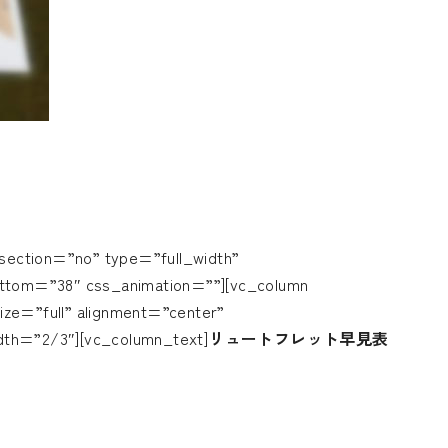
ection=”no” type=”full_width”
ottom=”38″ css_animation=””][vc_column
ize=”full” alignment=”center”
dth=”2/3″][vc_column_text]
リュートフレット早見表