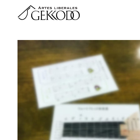
コ
ン
テ
ン
ツ
へ
移
動