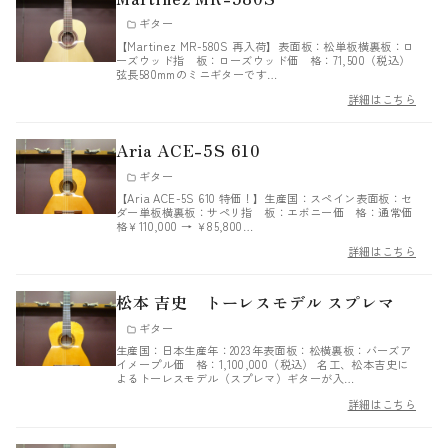
ギター
【Martinez MR-580S 再入荷】表面板：松単板横裏板：ロ
ーズウッド指 板：ローズウッド価 格：71,500（税込）
弦長580mmのミニギターです…
詳細はこちら
Aria ACE-5S 610
ギター
【Aria ACE-5S 610 特価！】生産国：スペイン表面板：セ
ダー単板横裏板：サペリ指 板：エボニー価 格：通常価
格￥110,000 → ￥85,800…
詳細はこちら
松本 吉史 トーレスモデル スプレマ
ギター
生産国：日本生産年：2023年表面板：松横裏板：バーズア
イメープル価 格：1,100,000（税込） 名工、松本吉史に
よるトーレスモデル（スプレマ）ギターが入…
詳細はこちら