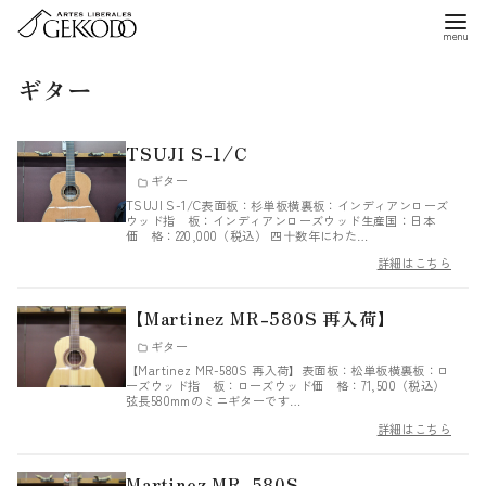
コ
ン
テ
ギター
ン
ツ
TSUJI S-1/C
へ
ギター
移
TSUJI S-1/C表面板：杉単板横裏板：インディアンローズ
動
ウッド指 板：インディアンローズウッド生産国：日本
価 格：220,000（税込） 四十数年にわた…
詳細はこちら
【Martinez MR-580S 再入荷】
ギター
【Martinez MR-580S 再入荷】表面板：松単板横裏板：ロ
ーズウッド指 板：ローズウッド価 格：71,500（税込）
弦長580mmのミニギターです…
詳細はこちら
Martinez MR-580S