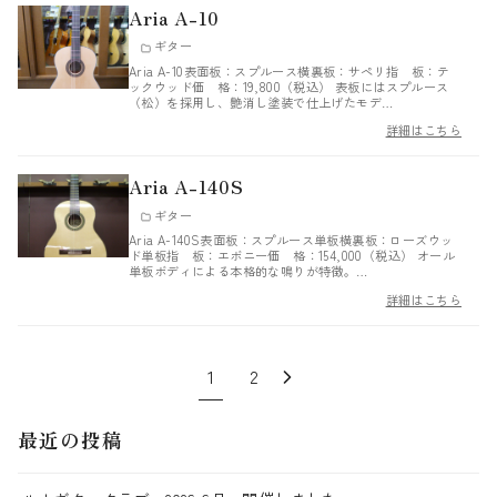
Aria A-10
ギター
Aria A-10表面板：スプルース横裏板：サペリ指 板：テ
ックウッド価 格：19,800（税込） 表板にはスプルース
（松）を採用し、艶消し塗装で仕上げたモデ…
詳細はこちら
Aria A-140S
ギター
Aria A-140S表面板：スプルース単板横裏板：ローズウッ
ド単板指 板：エボニー価 格：154,000（税込） オール
単板ボディによる本格的な鳴りが特徴。…
詳細はこちら
1
2
最近の投稿