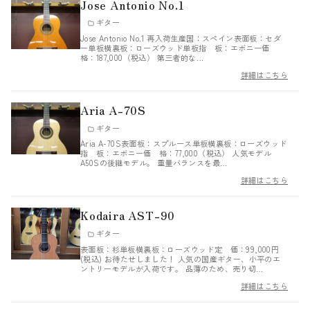
Jose Antonio No.1
ギター
Jose Antonio No.1 再入荷生産国：スペイン表面板：セダ
ー単板横裏板：ローズウッド単板指 板：エボニー価
格：187,000（税込） 第三者的な…
詳細はこちら
Aria A-70S
ギター
Aria A-70S表面板：スプルース単板横裏板：ローズウッド
指 板：エボニー価 格：77,000（税込） 人気モデル
A50Sの後継モデル。 重量バランスを最…
詳細はこちら
Kodaira AST-90
ギター
表面板：杉単板横裏板：ローズウッド定 価：99,000円
(税込) お待たせしました！ 人気の国産ギター、小平のエ
ントリーモデルが入荷です。 品薄のため、売り切…
詳細はこちら