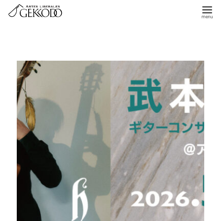
コ
ン
テ
ン
ツ
へ
移
動