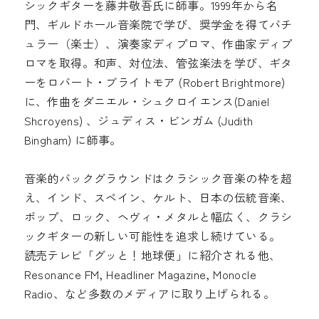
シックギターを藤井敬吾氏に師事。1999年から名
門、ギルドホール音楽院で学び、奨学金を得てバチ
ュラー（楽士）、演奏家ディプロマ、作曲家ディプ
ロマを取得。和声、対位法、管弦楽法を学び、ギタ
ーをロバート・ブライトモア (Robert Brightmore)
に、作曲をダニエル・シュクロイエンス(Daniel
Shcroyens) 、ジュディス・ビンガム (Judith
Bingham) に師事。
音楽的バックグラウンドはクラシック音楽の枠を超
え、インド、スペイン、ケルト、日本の伝統音楽、
ポップ、ロック、ヘヴィ・メタルと幅広く、クラシ
ックギターの新しい可能性を追求し続けている。
読売テレビ「グッと！地球便」に紹介される他、
Resonance FM, Headliner Magazine, Monocle
Radio、など多数のメディアに取り上げられる。