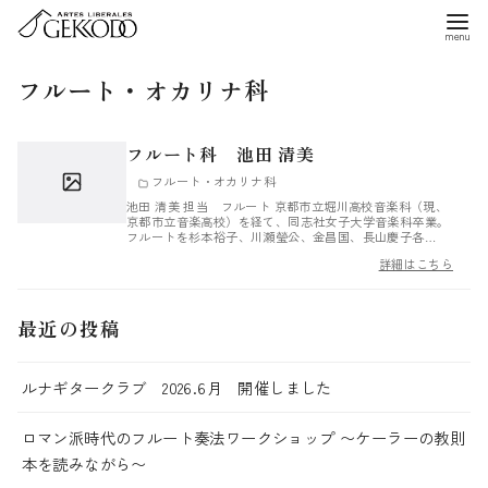
コ
ン
テ
フルート・オカリナ科
ン
ツ
フルート科 池田 清美
へ
フルート・オカリナ科
移
池田 清美 担当 フルート 京都市立堀川高校音楽科（現、
動
京都市立音楽高校）を経て、同志社女子大学音楽科卒業。
フルートを杉本裕子、川瀬瑩公、金昌国、長山慶子各…
詳細はこちら
最近の投稿
ルナギタークラブ 2026.6月 開催しました
ロマン派時代のフルート奏法ワークショップ 〜ケーラーの教則
本を読みながら〜