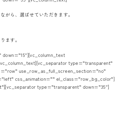
しながら、選ばせていただきます。
おります。
t” down=”15″][vc_column_text
/vc_column_text][vc_separator type=”transparent”
e=”row” use_row_as_full_screen_section=”no”
=”left” css_animation=”” el_class=”row_bg_color”]
t”][vc_separator type=”transparent” down=”35″]
て