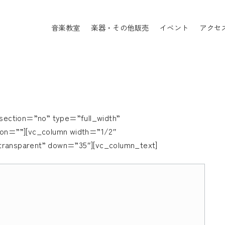
音楽教室
楽器・その他販売
イベント
アクセ
ection=”no” type=”full_width”
tion=””][vc_column width=”1/2″
transparent” down=”35″][vc_column_text]