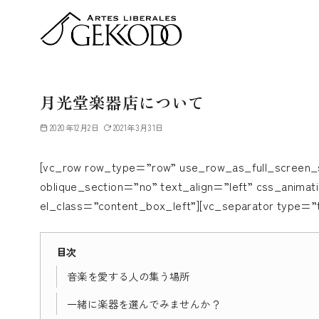
コ
ン
テ
ン
ツ
月光堂楽器店について
へ
移
2020年12月2日
2021年3月31日
動
[vc_row row_type=”row” use_row_as_full_screen_s
oblique_section=”no” text_align=”left” css_anima
el_class=”content_box_left”][vc_separator type=”
目次
音楽を愛する人の集う場所
一緒に楽器を選んでみませんか？