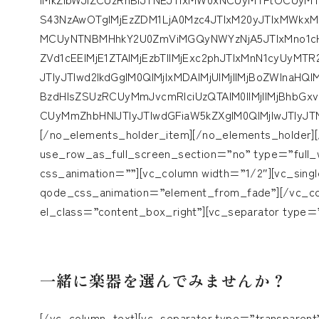
S43NzAwOTglMjEzZDM1LjA0Mzc4JTIxM20yJTIxMWkxMDI
MCUyNTNBMHhkY2U0ZmViMGQyNWYzNjA5JTIxMno1cHl
ZVd1cEElMjE1ZTAlMjEzbTIlMjExc2phJTIxMnN1cyUyM
JTIyJTIwd2lkdGglM0QlMjIxMDAlMjUlMjIlMjBoZWlnaHQl
BzdHlsZSUzRCUyMmJvcmRlciUzQTAlM0IlMjIlMjBhbGxv
CUyMmZhbHNlJTIyJTIwdGFiaW5kZXglM0QlMjIwJTIyJT
[/no_elements_holder_item][/no_elements_holder]
use_row_as_full_screen_section=”no” type=”full_w
css_animation=””][vc_column width=”1/2″][vc_sing
qode_css_animation=”element_from_fade”][/vc_co
el_class=”content_box_right”][vc_separator type=
一緒に楽器を選んでみませんか？
[/vc_column_text][vc_separator type=”transparent