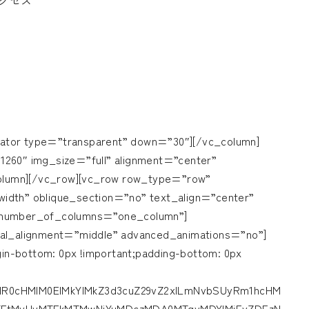
t]アクセス
type=”transparent” down=”30″][/vc_column]
1260″ img_size=”full” alignment=”center”
lumn][/vc_row][vc_row row_type=”row”
idth” oblique_section=”no” text_align=”center”
r number_of_columns=”one_column”]
cal_alignment=”middle” advanced_animations=”no”]
n-bottom: 0px !important;padding-bottom: 0px
aHR0cHMlM0ElMkYlMkZ3d3cuZ29vZ2xlLmNvbSUyRm1hcHM
TFtMyUyMTFkMTMwNjYuMDczMDA0MTgyMDYlMjEyZDEzN