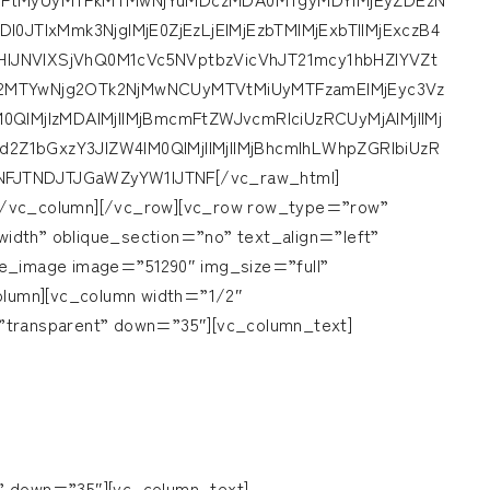
0JTIxMmk3NjglMjE0ZjEzLjElMjEzbTMlMjExbTIlMjExczB4
JNVlXSjVhQ0M1cVc5NVptbzVicVhJT21mcy1hbHZlYVZt
TR2MTYwNjg2OTk2NjMwNCUyMTVtMiUyMTFzamElMjEyc3Vz
M0QlMjIzMDAlMjIlMjBmcmFtZWJvcmRlciUzRCUyMjAlMjIlMj
d2Z1bGxzY3JlZW4lM0QlMjIlMjIlMjBhcmlhLWhpZGRlbiUzR
NFJTNDJTJGaWZyYW1lJTNF[/vc_raw_html]
[/vc_column][/vc_row][vc_row row_type=”row”
idth” oblique_section=”no” text_align=”left”
le_image image=”51290″ img_size=”full”
lumn][vc_column width=”1/2″
”transparent” down=”35″][vc_column_text]
” down=”35″][vc_column_text]