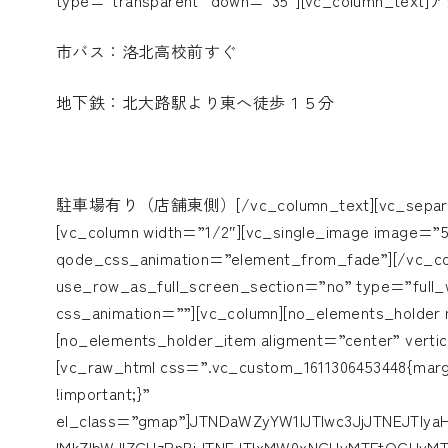
type=”transparent” down=”35″][vc_column_tex
市バス：洛北高校前すぐ
地下鉄：北大路駅より東へ徒歩１５分
駐車場有り（店舗東側）[/vc_column_text][vc_separator 
[vc_column width=”1/2″][vc_single_image image=”5
qode_css_animation=”element_from_fade”][/vc_co
use_row_as_full_screen_section=”no” type=”full_w
css_animation=””][vc_column][no_elements_holde
[no_elements_holder_item aligment=”center” verti
[vc_raw_html css=”.vc_custom_1611306453448{margi
!important;}”
el_class=”gmap”]JTNDaWZyYW1lJTIwc3JjJTNEJTIy
lMkZlbWJlZCUzRnBiJTNEJTIxMW0xNCUyMTFtOCUyM