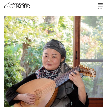
コ
ン
テ
ン
ツ
へ
移
動