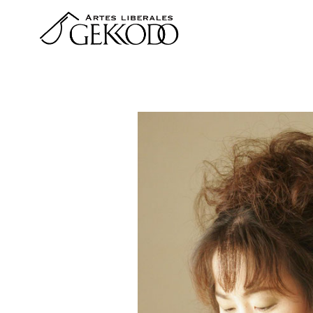
コ
ン
テ
ン
ツ
へ
移
動