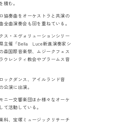
を積む。
ロ協奏曲をオーケストラと共演の
曲全曲演奏会も回を重ねている。
クス・エヴォリューションシリー
催「Bella Luce新進演奏家シ
の森国際音楽祭、ムジークフェス
ラウレンティ教会やブラームス音
ロックダンス、アイルランド音
の公演に出演。
モニー交響楽団ほか様々なオーケ
して活動している。
楽科、宝塚ミュージックリサーチ