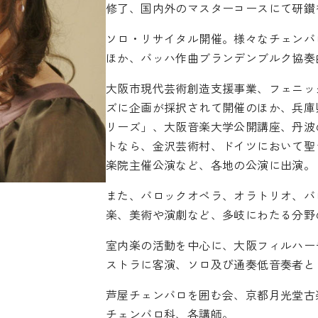
修了、国内外のマスターコースにて研鑚
ソロ・リサイタル開催。様々なチェンバ
ほか、バッハ作曲ブランデンブルク協奏
大阪市現代芸術創造支援事業、フェニッ
ズに企画が採択されて開催のほか、兵庫県主
リーズ」、大阪音楽大学公開講座、丹波
トなら、金沢芸術村、ドイツにおいて聖
楽院主催公演など、各地の公演に出演。
また、バロックオペラ、オラトリオ、バ
楽、美術や演劇など、多岐にわたる分野
室内楽の活動を中心に、大阪フィルハー
ストラに客演、ソロ及び通奏低音奏者と
芦屋チェンバロを囲む会、京都月光堂古
チェンバロ科、各講師。