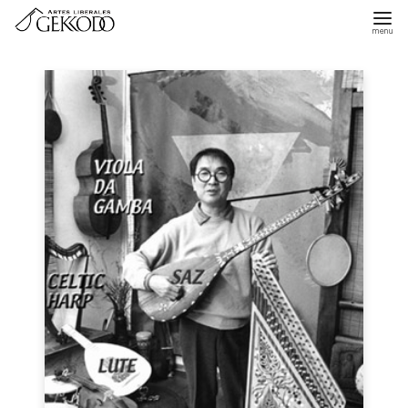
コ
ン
テ
ン
ツ
へ
移
動