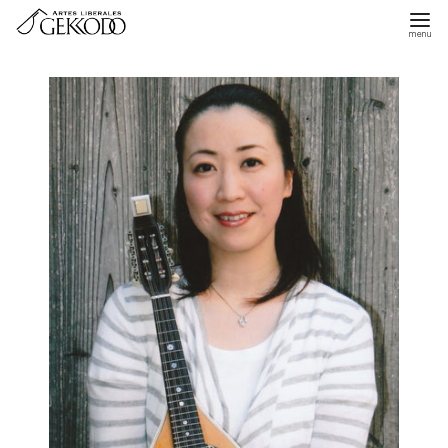
コ
ン
テ
ン
ツ
へ
移
動