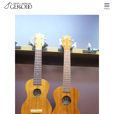
コ
ン
テ
ン
ツ
へ
移
動