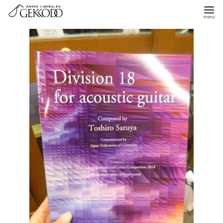
コ
ン
テ
ン
ツ
へ
移
動