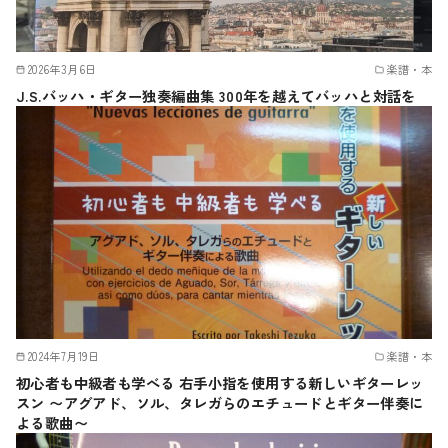
2026年3月6日
楽譜・本
J.S.バッハ・ギター独奏編曲集 300年を越えてバッハと対話を
2024年7月19日
楽譜・本
初心者も中級者も学べる 右手小指を使用する新しいギターレッ
スン 〜アグアド、ソル、タレガらのエチュードとギター伴奏に
よる歌曲〜