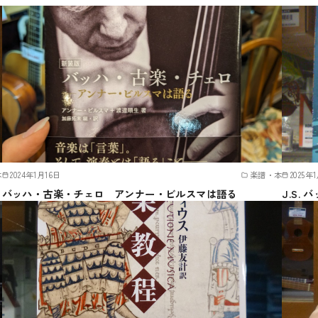
本
2024年1月16日
楽譜・本
2025年
バッハ・古楽・チェロ アンナー・ビルスマは語る
J.S.