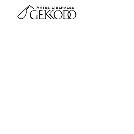
コ
ン
テ
ン
ツ
へ
移
動