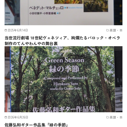
2025年6月14日
楽譜・本
当世流行劇場 18世紀ヴェネツィア、絢爛たるバロック・オペラ
制作のてんやわんやの舞台裏
2026年6月26日
楽譜・本
佐藤弘和ギター作品集『緑の季節』