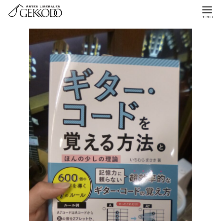
コ
ン
テ
ン
ツ
へ
移
動