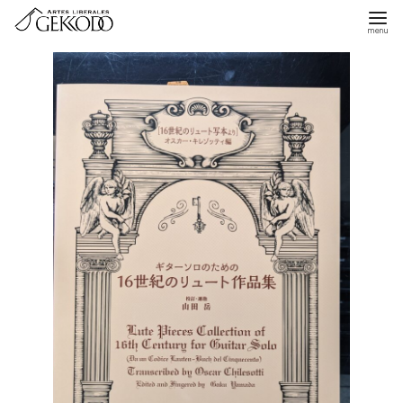
コ
ン
テ
ン
ツ
へ
移
動