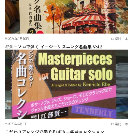
2024年1月16日
楽譜・本
ギターソロで弾く イージーリスニング名曲集 Vol.2
2025年6月7日
楽譜・本
こだわりアレンジで奏でる!ギター名曲コレクション