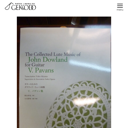
コ
ン
テ
ン
ツ
へ
移
動