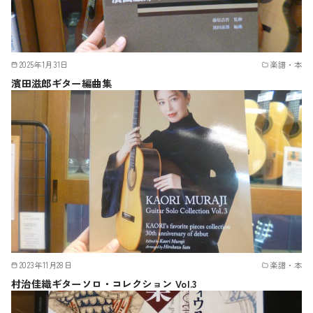
2025年1月31日
楽譜・本
濱田滋郎ギター編曲集
2023年11月28日
楽譜・本
村治佳織ギターソロ・コレクション Vol.3