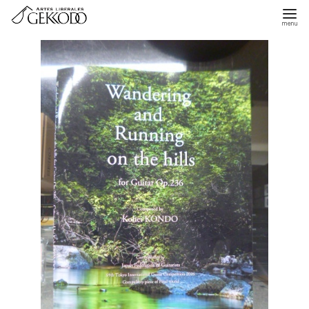
コ
ン
テ
ン
ツ
へ
移
動