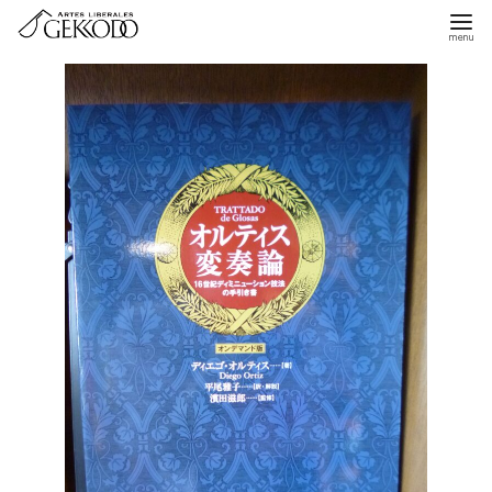
コ
ン
テ
ン
ツ
へ
移
動