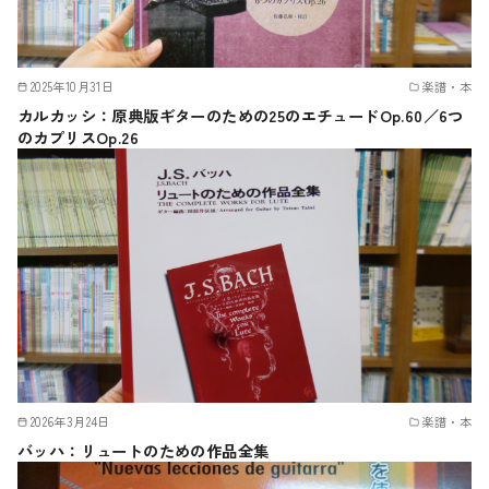
2025年10月31日
楽譜・本
カルカッシ：原典版ギターのための25のエチュードOp.60／6つ
のカプリスOp.26
2026年3月24日
楽譜・本
バッハ：リュートのための作品全集