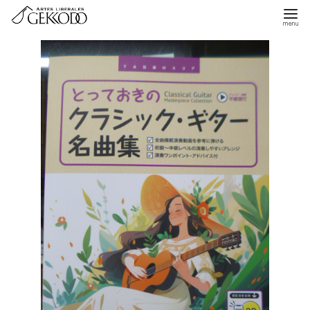
コ
ン
テ
ン
ツ
へ
移
動