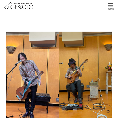
コ
ン
テ
ン
ツ
へ
移
動